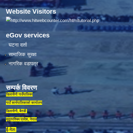
Website Visitors
eGov services
घटना दर्ता
सामाजिक सुरक्षा
नागरिक वडापत्र
सम्पर्क विवरण
डिलासैनी गाउँपालिका
गाउँ कार्यपालिकाकाे कार्यालय
डिलासैनी, बैतडी
सुदूरपश्चिम प्रदेश, नेपाल
ई-मेल: