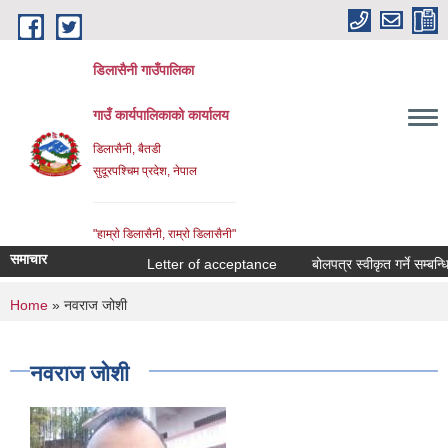
Skip to main content
डिलासैनी गाउँपालिका
गाउँ कार्यपालिकाको कार्यालय
डिलासैनी, बैतडी
सुदूरपश्चिम प्रदेश, नेपाल
"हाम्राे डिलासैनी, राम्राे डिलासैनी"
समाचार
Letter of acceptance
बोलपत्र स्वीकृत गर्ने सम्बन्धि आ
You are here
Home
» नवराज जोशी
नवराज जोशी