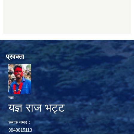
प्रवक्ता
नामः
यज्ञ राज भट्ट
सम्पर्क नम्बरः:
9848815113