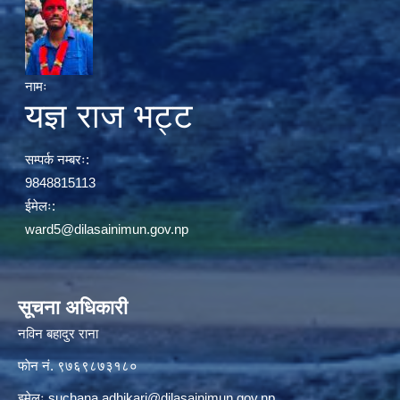
नामः
यज्ञ राज भट्ट
सम्पर्क नम्बरः:
9848815113
ईमेलः:
ward5@dilasainimun.gov.np
सूचना अधिकारी
नविन बहादुर राना
फाेन नं. ९७६९८७३१८०
इमेलः
suchana.adhikari@dilasainimun.gov.np