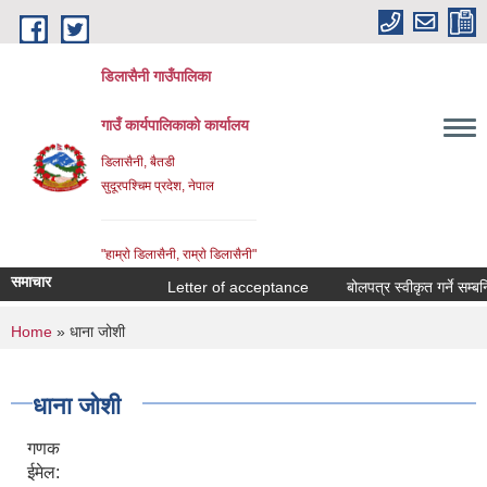
Skip to main content
डिलासैनी गाउँपालिका
गाउँ कार्यपालिकाको कार्यालय
डिलासैनी, बैतडी
सुदूरपश्चिम प्रदेश, नेपाल
"हाम्राे डिलासैनी, राम्राे डिलासैनी"
समाचार
Letter of acceptance
बोलपत्र स्वीकृत गर्ने सम्बन्ध
You are here
Home
» धाना जोशी
धाना जोशी
गणक
ईमेल: