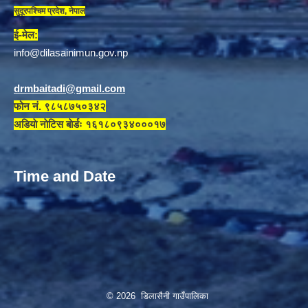
सुदूरपश्चिम प्रदेश, नेपाल
ई-मेल:
info@dilasainimun.gov.np
drmbaitadi@gmail.com
फोन नं. ९८५८७५०३४२
अडियाे नाेटिस बाेर्डः १६१८०९३४०००१७
Time and Date
© 2026 डिलासैनी गाउँपालिका