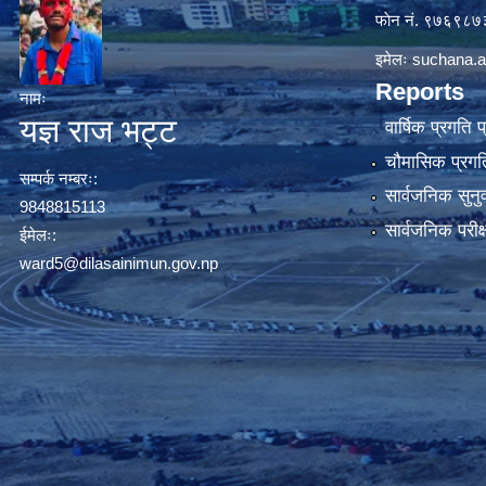
फाेन नं. ९७६९८
इमेलः
suchana.a
Reports
नामः
यज्ञ राज भट्ट
वार्षिक प्रगति 
चौमासिक प्रगति
सम्पर्क नम्बरः:
सार्वजनिक सुनु
9848815113
सार्वजनिक परीक
ईमेलः:
ward5@dilasainimun.gov.np