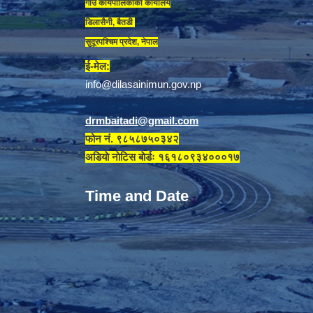
गाउँ कार्यपालिकाकाे कार्यालय
डिलासैनी, बैतडी
सुदूरपश्चिम प्रदेश, नेपाल
ई-मेल:
info@dilasainimun.gov.np
drmbaitadi@gmail.com
फोन नं. ९८५८७५०३४२
अडियाे नाेटिस बाेर्डः १६१८०९३४०००१७
Time and Date