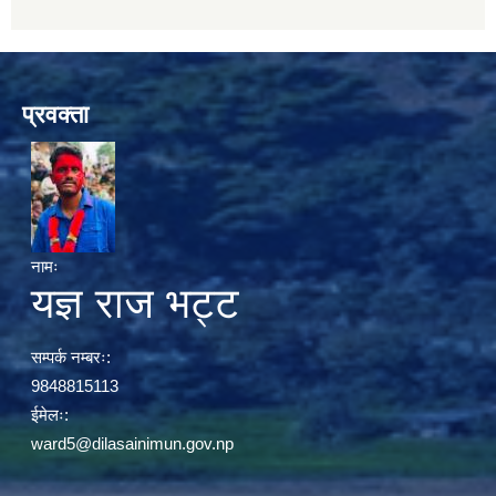
प्रवक्ता
नामः
यज्ञ राज भट्ट
सम्पर्क नम्बरः:
9848815113
ईमेलः:
ward5@dilasainimun.gov.np