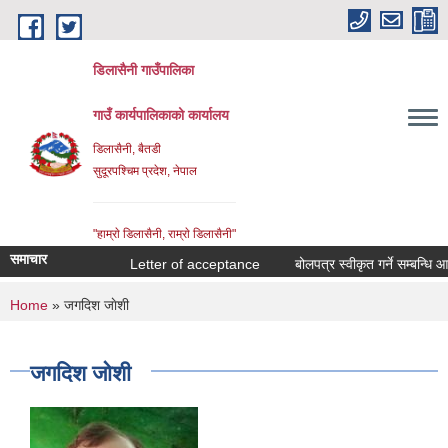
Skip to main content
डिलासैनी गाउँपालिका
गाउँ कार्यपालिकाको कार्यालय
डिलासैनी, बैतडी
सुदूरपश्चिम प्रदेश, नेपाल
"हाम्राे डिलासैनी, राम्राे डिलासैनी"
समाचार
Letter of acceptance
बोलपत्र स्वीकृत गर्ने सम्बन्धि आशयक
You are here
Home
» जगदिश जाेशी
जगदिश जाेशी