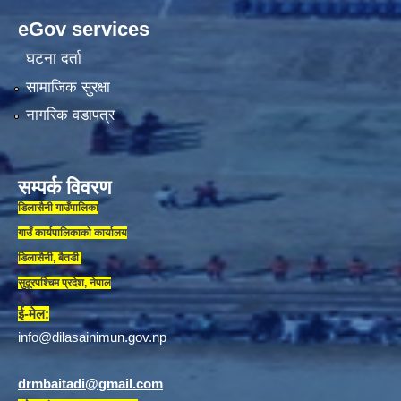
eGov services
घटना दर्ता
सामाजिक सुरक्षा
नागरिक वडापत्र
सम्पर्क विवरण
डिलासैनी गाउँपालिका
गाउँ कार्यपालिकाकाे कार्यालय
डिलासैनी, बैतडी
सुदूरपश्चिम प्रदेश, नेपाल
ई-मेल:
info@dilasainimun.gov.np
drmbaitadi@gmail.com