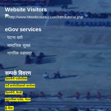
Website Visitors
eGov services
घटना दर्ता
सामाजिक सुरक्षा
नागरिक वडापत्र
सम्पर्क विवरण
डिलासैनी गाउँपालिका
गाउँ कार्यपालिकाकाे कार्यालय
डिलासैनी, बैतडी
सुदूरपश्चिम प्रदेश, नेपाल
ई-मेल: