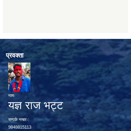
प्रवक्ता
नामः
यज्ञ राज भट्ट
सम्पर्क नम्बरः:
9848815113