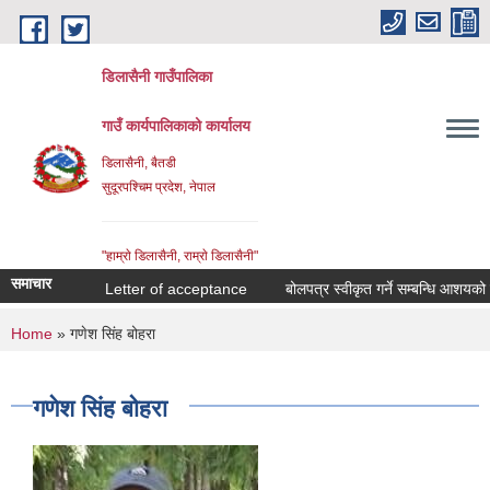
Skip to main content
डिलासैनी गाउँपालिका
गाउँ कार्यपालिकाको कार्यालय
डिलासैनी, बैतडी
सुदूरपश्चिम प्रदेश, नेपाल
"हाम्राे डिलासैनी, राम्राे डिलासैनी"
समाचार
Letter of acceptance
बोलपत्र स्वीकृत गर्ने सम्बन्धि आशयको सूचना
You are here
Home
» गणेश सिंह बोहरा
गणेश सिंह बोहरा