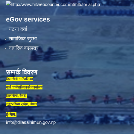
eGov services
घटना दर्ता
सामाजिक सुरक्षा
नागरिक वडापत्र
सम्पर्क विवरण
डिलासैनी गाउँपालिका
गाउँ कार्यपालिकाकाे कार्यालय
डिलासैनी, बैतडी
सुदूरपश्चिम प्रदेश, नेपाल
ई-मेल:
info@dilasainimun.gov.np