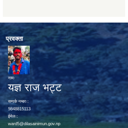
प्रवक्ता
नामः
यज्ञ राज भट्ट
सम्पर्क नम्बरः:
9848815113
ईमेलः:
ward5@dilasainimun.gov.np