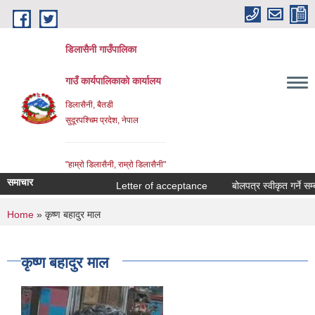
Skip to main content
डिलासैनी गाउँपालिका
गाउँ कार्यपालिकाको कार्यालय
डिलासैनी, बैतडी
सुदूरपश्चिम प्रदेश, नेपाल
"हाम्राे डिलासैनी, राम्राे डिलासैनी"
समाचार
Letter of acceptance
बोलपत्र स्वीकृत गर्ने सम्बन्
You are here
Home
» कृष्ण बहादुर माल
कृष्ण बहादुर माल