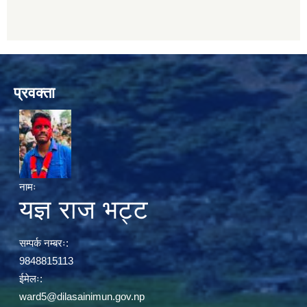
प्रवक्ता
नामः
यज्ञ राज भट्ट
सम्पर्क नम्बरः:
9848815113
ईमेलः:
ward5@dilasainimun.gov.np