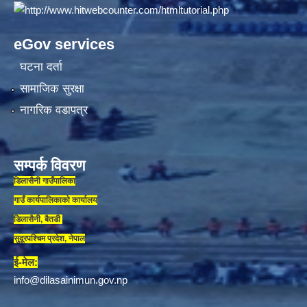
eGov services
घटना दर्ता
सामाजिक सुरक्षा
नागरिक वडापत्र
सम्पर्क विवरण
डिलासैनी गाउँपालिका
गाउँ कार्यपालिकाकाे कार्यालय
डिलासैनी, बैतडी
सुदूरपश्चिम प्रदेश, नेपाल
ई-मेल:
info@dilasainimun.gov.np