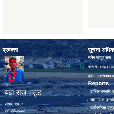
प्रवक्ता
सूचना अधिक
नविन बहादुर राना
फाेन नं. ९७६९८
इमेलः
suchana.a
Reports
नामः
यज्ञ राज भट्ट
वार्षिक प्रगति 
चौमासिक प्रगति
सम्पर्क नम्बरः:
सार्वजनिक सुनु
9848815113