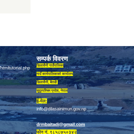
सम्पर्क विवरण
डिलासैनी गाउँपालिका
गाउँ कार्यपालिकाकाे कार्यालय
डिलासैनी, बैतडी
सुदूरपश्चिम प्रदेश, नेपाल
ई-मेल:
info@dilasainimun.gov.np
drmbaitadi@gmail.com
फोन नं. ९८५८७५०३४२