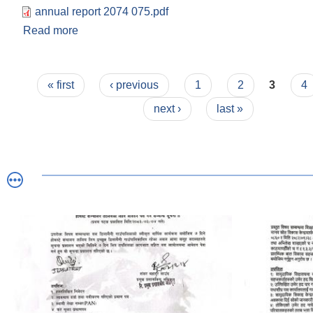
annual report 2074 075.pdf
Read more
about डिलासैनी गाउँपालिकाकाे २०७४ बैशाख ०१ देखि चैत
व्यत्तिगत घटना दर्ताकाे प्रतिवेदन
Pages
« first
‹ previous
1
2
3
4
next ›
last »