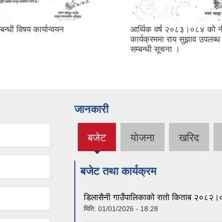
्ष २०८३।०८४ को नीति तथा
गाउँसभाको बैठकमा उपस्थित हुन
ा राय सुझाव उपलब्ध गराउने
।
ूचना ।
जानकारी
बजेट
याेजना
खरिद
(active
tab)
बजेट तथा कार्यक्रम
डिलासैनी गाउँपालिकाको रातो किताब २०८२
मिति:
01/01/2026 - 18:28