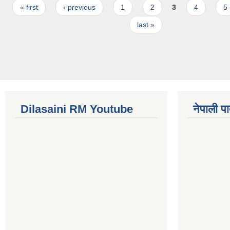
Pages
« first
‹ previous
1
2
3
4
5
last »
Dilasaini RM Youtube
नेपाली पा