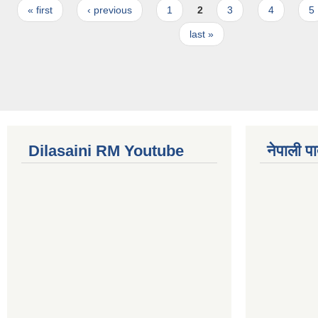
Pages
« first
‹ previous
1
2
3
4
5
last »
Dilasaini RM Youtube
नेपाली पा