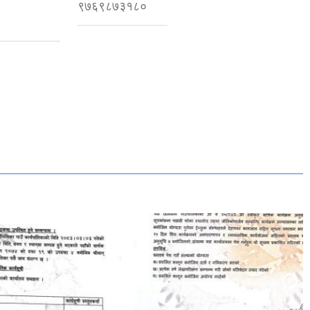
9848898172
९७६९८७३१८०