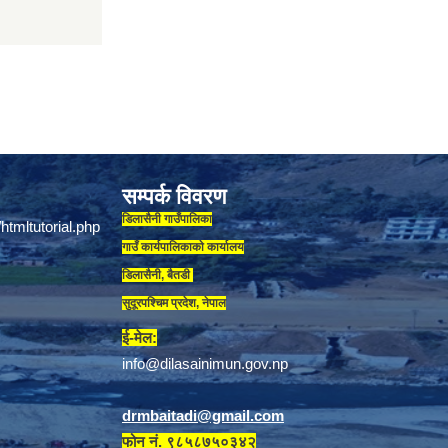
सम्पर्क विवरण
डिलासैनी गाउँपालिका
गाउँ कार्यपालिकाकाे कार्यालय
डिलासैनी, बैतडी
सुदूरपश्चिम प्रदेश, नेपाल
ई-मेल:
info@dilasainimun.gov.np
drmbaitadi@gmail.com
फोन नं. ९८५८७५०३४२