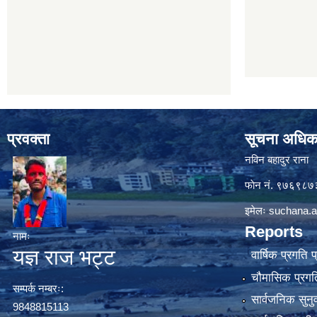
प्रवक्ता
सूचना अधिक
नविन बहादुर राना
फाेन नं. ९७६९८
इमेलः
suchana.a
Reports
नामः
यज्ञ राज भट्ट
वार्षिक प्रगति 
चौमासिक प्रगति
सम्पर्क नम्बरः:
सार्वजनिक सुनु
9848815113