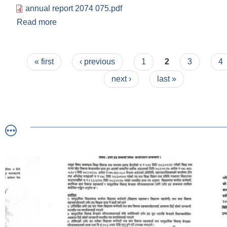
annual report 2074 075.pdf
Read more
about डिलासैनी गाउँपालिकाकाे २०७४ बैशाख ०१ देखि चैत
व्यत्तिगत घटना दर्ताकाे प्रतिवेदन
Pages
« first
‹ previous
1
2
3
4
next ›
last »