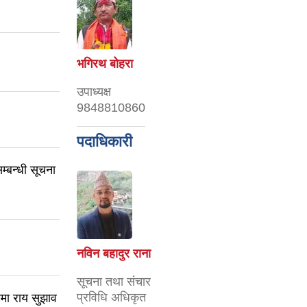
सन्तोष प्रकाश जोशी
भगिरथ बोहरा
अध्यक्ष
उपाध्यक्ष
९८५८७३६९९३
9848810860
पदाधिकारी
म्बन्धी सूचना
शंकर बहादुर साउद
नविन बहादुर राना
प्रमुख प्रशासकीय
सूचना तथा संचार
अधिकृत
प्रविधि अधिकृत
मा राय सुझाव