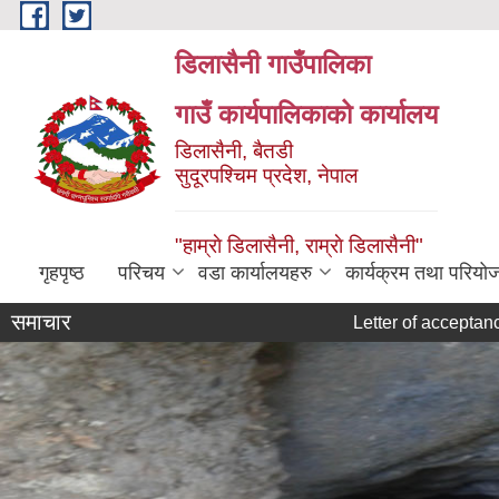
Skip to main content
डिलासैनी गाउँपालिका
गाउँ कार्यपालिकाको कार्यालय
डिलासैनी, बैतडी
सुदूरपश्चिम प्रदेश, नेपाल
"हाम्राे डिलासैनी, राम्राे डिलासैनी"
गृहपृष्ठ
परिचय
वडा कार्यालयहरु
कार्यक्रम तथा परियो
समाचार
Letter of acceptance
बोल